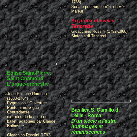
1788)
Sonate pour orgue n°5, en Ré
Majeur
Au preux chevalier
Tancréde
Gioacchino Rossini (1792-1868)
Sinfonia di Tancredi
Eglise Saint-Pierre,
Saint-Chamond
L'orgue-orchestre
Jean-Philippe Rameau
(1683-1764)
Pygmalion : Ouverture-
Pantomime-Gigue-
Basilica S. Camillo di
Contredanse
Lellis - Roma
extraites de la suite de
D'un siècle à l'autre,
ballet, adaptées par Claude
Balbastre
hommages et
réminiscences
Gioachino Rossini (1792-