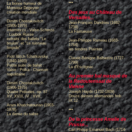
•••
La bonne humeur de
Monsieur Degeyter
Des jeux au Château de
création mondiale
Versailles...
Dimitri Chostakovitch
Jean-François Dandrieu (1682-
(1906-1975)
1738)
Intermezzo - Valse-Scherzo
La Fastueuse
- Loubok Russe
extraits des ballets "Le
Jean-Philippe Rameau (1683-
boulon" et "Le ruisseau
1764)
limpide"
les tendres Plaintes
Piotr Illitch TchaIkovsky
Claude-Bénigne Balbastre (1727-
(1840-1893)
1799)
Petite suite de ballet :
La d'Esclignac
Valse - Polka - Chanson
napolitaine
Au premier bal masqué de
la Redoutensaal de
Dimitri Chostakovitch
Vienne
(1906-1975)
Joseph Haydn (1732-1809)
Quatre Préludes, op. 87 :
Douze danses allemandes hob.
XV, XVIII, IV , XVII,
IX:12
Aram Khatchatourian (1903-
•••
1978)
La danse du sabre
De la princesse Amelie de
Prusse...
Carl Philipp Emanuel Bach (1714-