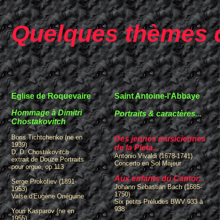
Quelques thèmes 
Eglise de Roquevaire
Saint Antoine-l'Abbaye
Hommage à Dimitri
Portraits & caractères...
Chostakovitch
Boris Tichtchenko (ne en
Des jeunes musiciennes
1939)
de la Pieta...
D. D. Chostakovitch
Antonio Vivaldi (1678-1741)
extrait de Douze Portraits
Concerto en Sol Majeur
pour orgue, op.113
Aux enfants du Cantor...
Serge Prokofiev (1891-
Johann Sebastian Bach (1685-
1953)
1750)
Valse d'Eugène Onéguine
Six petits Préludes BWV 933 à
938
Youri Kasparov (ne en
1955)