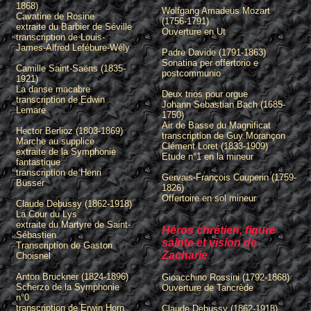
1868)
Wolfgang Amadeus Mozart
Cavatine de Rosine
(1756-1791)
extraite du Barbier de Séville
Ouverture en Ut
transcription de Louis-
James-Alfred Lefébure-Wély
Padre Davide (1791-1863)
Sonatina per offertorio e
Camille Saint-Saëns (1835-
postcommunio
1921)
La danse macabre
Deux trios pour orgue
transcription de Edwin
Johann Sebastian Bach (1685-
Lemare
1750)
Air de Basse du Magnificat
Hector Berlioz (1803-1869)
transcription de Guy Morançon
Marche au supplice
Clément Loret (1833-1909)
extraite de la Symphonie
Etude n°1 en la mineur
fantastique
transcription de Henri
Gervais-François Couperin (1759-
Büsser
1826)
Offertoire en sol mineur
Claude Debussy (1862-1918)
La Cour du Lys
extraite du Martyre de Saint-
Héros chrétien, figure
Sébastien
sainte et vision de
Transcription de Gaston
Zacharie
Choisnel
Anton Bruckner (1824-1896)
Gioacchino Rossini (1792-1868)
Scherzo de la Symphonie
Ouverture de Tancrède
n°0
transcription de Erwin Horn
Claude Debussy (1862-1918)