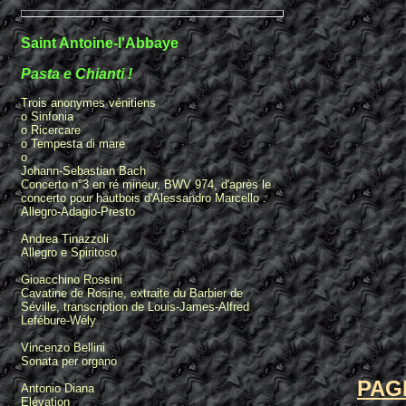
Saint Antoine-l'Abbaye
Pasta e Chianti !
Trois anonymes vénitiens
o Sinfonia
o Ricercare
o Tempesta di mare
o
Johann-Sebastian Bach
Concerto n°3 en ré mineur, BWV 974, d'après le
concerto pour hautbois d'Alessandro Marcello :
Allegro-Adagio-Presto
Andrea Tinazzoli
Allegro e Spiritoso
Gioacchino Rossini
Cavatine de Rosine, extraite du Barbier de
Séville, transcription de Louis-James-Alfred
Lefébure-Wély
Vincenzo Bellini
Sonata per organo
PAG
Antonio Diana
Elévation