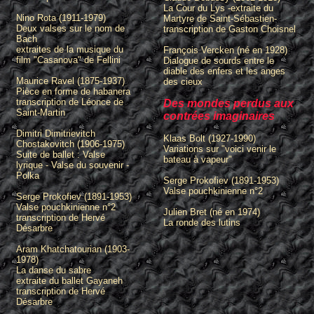
La Cour du Lys -extraite du
Nino Rota (1911-1979)
Martyre de Saint-Sébastien-
Deux valses sur le nom de
transcription de Gaston Choisnel
Bach
extraites de la musique du
François Vercken (né en 1928)
film "Casanova" de Fellini
Dialogue de sourds entre le
diable des enfers et les anges
Maurice Ravel (1875-1937)
des cieux
Pièce en forme de habanera
transcription de Léonce de
Des mondes perdus aux
Saint-Martin
contrées imaginaires
Dimitri Dimitrievitch
Klaas Bolt (1927-1990)
Chostakovitch (1906-1975)
Variations sur "voici venir le
Suite de ballet : Valse
bateau à vapeur"
lyrique - Valse du souvenir -
Polka
Serge Prokofiev (1891-1953)
Valse pouchkinienne n°2
Serge Prokofiev (1891-1953)
Valse pouchkinienne n°2
Julien Bret (né en 1974)
transcription de Hervé
La ronde des lutins
Désarbre
Aram Khatchatourian (1903-
1978)
La danse du sabre
extraite du ballet Gayaneh
transcription de Hervé
Désarbre